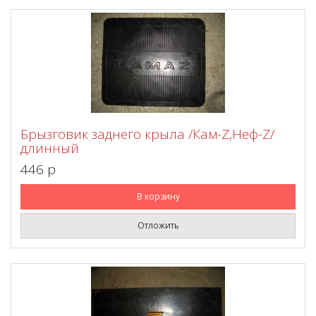
Брызговик заднего крыла /Кам-Z,Неф-Z/
длинный
446 p
В корзину
Отложить