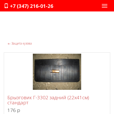
+7 (347) 216-01-26
Нави
←
Защита кузова
Брызговик Г-3302 задний (22х41см)
стандарт
176 p