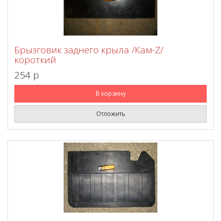
Брызговик заднего крыла /Кам-Z/
короткий
254 p
В корзину
Отложить