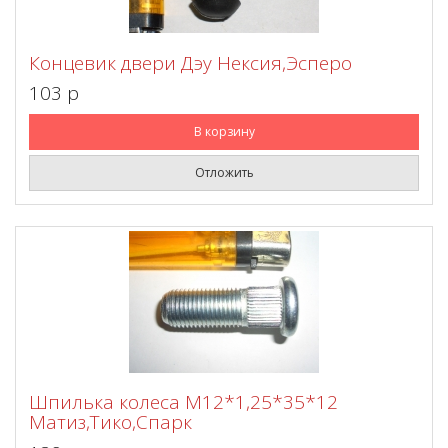
Концевик двери Дэу Нексия,Эсперо
103 p
В корзину
Отложить
Шпилька колеса М12*1,25*35*12
Матиз,Тико,Спарк