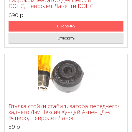
Гидрокомпенсатор Дэу Нексия
DOHC,Шевролет Лачетти DOHC
690 p
В корзину
Отложить
Втулка стойки стабилизатора переднего/
заднего Дэу Нексия,Хундай Акцент,Дэу
Эсперо,Шевролет Ланос
39 p