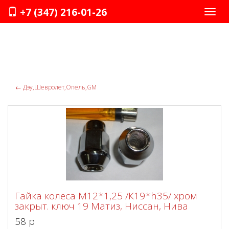
+7 (347) 216-01-26
Нави
←
Дэу,Шевролет,Опель,GM
Гайка колеса М12*1,25 /К19*h35/ хром
закрыт. ключ 19 Матиз, Ниссан, Нива
58 p