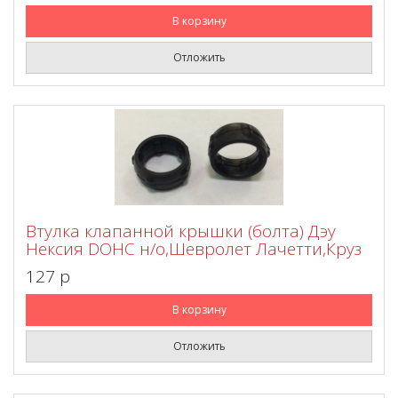
В корзину
Отложить
Втулка клапанной крышки (болта) Дэу
Нексия DOHC н/о,Шевролет Лачетти,Круз
127 p
В корзину
Отложить