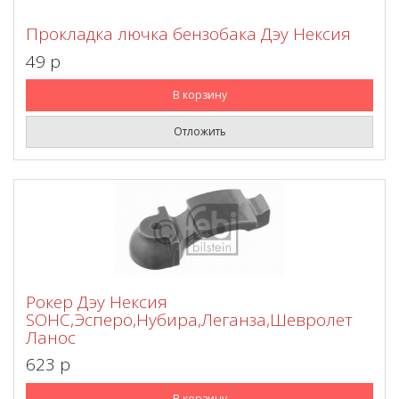
Прокладка лючка бензобака Дэу Нексия
49 p
В корзину
Отложить
Рокер Дэу Нексия
SOHC,Эсперо,Нубира,Леганза,Шевролет
Ланос
623 p
В корзину