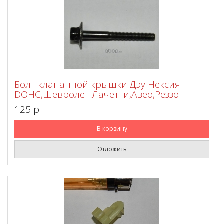
Болт клапанной крышки Дэу Нексия
DOHC,Шевролет Лачетти,Авео,Реззо
125 p
В корзину
Отложить