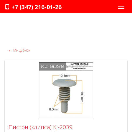
+7 (347) 216-01-26
Нави
←
Мицубиси
Пистон (клипса) KJ-2039