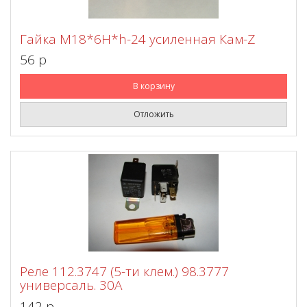
Гайка М18*6Н*h-24 усиленная Кам-Z
56 p
В корзину
Отложить
Реле 112.3747 (5-ти клем.) 98.3777
универсаль. 30А
142 p