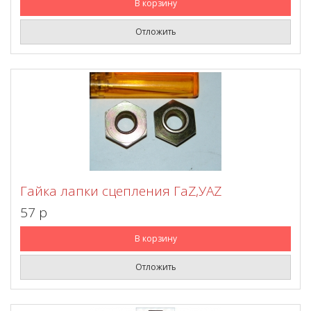
В корзину
Отложить
Гайка лапки сцепления ГаZ,УАZ
57 p
В корзину
Отложить