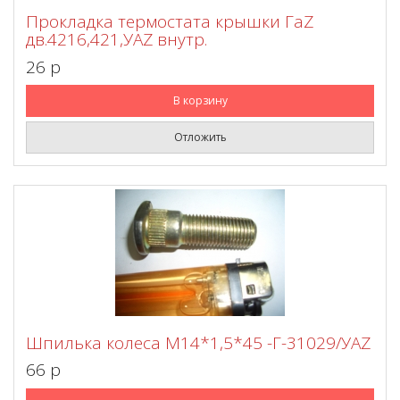
Прокладка термостата крышки ГаZ
дв.4216,421,УАZ внутр.
26 p
В корзину
Отложить
Шпилька колеса М14*1,5*45 -Г-31029/УАZ
66 p