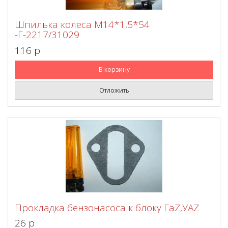
Шпилька колеса М14*1,5*54
-Г-2217/31029
116 p
В корзину
Отложить
Прокладка бензонасоса к блоку ГаZ,УАZ
26 p