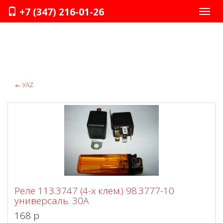
+7 (347) 216-01-26
Нави
←
УАZ
Реле 113.3747 (4-х клем.) 98.3777-10
универсаль. 30А
168 p