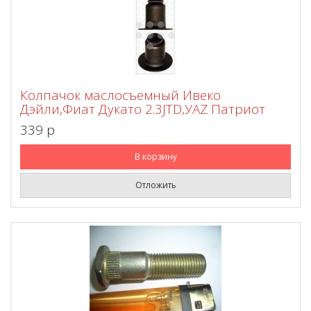
Колпачок маслосъемный Ивеко
Дэйли,Фиат Дукато 2.3JTD,УАZ Патриот
339 p
В корзину
Отложить