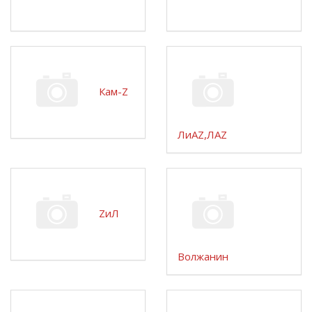
Кам-Z
ЛиАZ,ЛАZ
ZиЛ
Волжанин