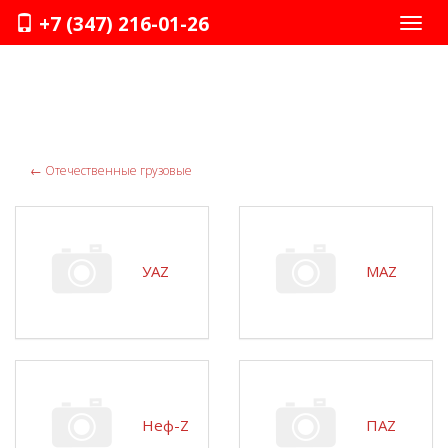
+7 (347) 216-01-26
Нави
←
Отечественные грузовые
УАZ
МАZ
Неф-Z
ПАZ