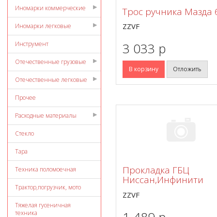
Иномарки коммерческие
Трос ручника Мазда 
ZZVF
Иномарки легковые
Инструмент
3 033 p
Отечественные грузовые
В корзину
Отложить
Отечественные легковые
Прочее
Расходные материалы
Стекло
Тара
Прокладка ГБЦ
Техника поломоечная
Ниссан,Инфинити
Трактор,погрузчик, мото
ZZVF
Тяжелая гусеничная
1 489 p
техника