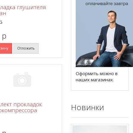
ладка глушителя
ан
G
 p
рзину
Отложить
Оформить можно в
наших магазинах.
лект прокладок
Новинки
окомпрессора
 p