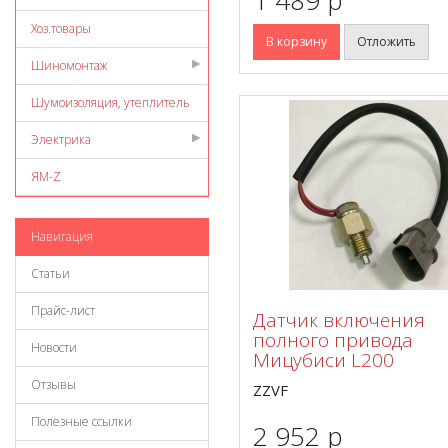
Хоз.товары
В корзину
Отложить
Шиномонтаж
Шумоизоляция, утеплитель
Электрика
ЯМ-Z
Навигация
Статьи
Прайс-лист
Датчик включения
полного привода
Новости
Мицубиси L200
Отзывы
ZZVF
Полезные ссылки
2 952 p