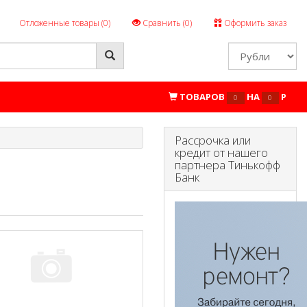
Отложенные товары (
0
)
Сравнить (
0
)
Оформить заказ
ТОВАРОВ
НА
P
0
0
Рассрочка или
кредит от нашего
партнера Тинькофф
Банк