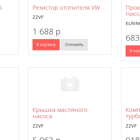
6
Резистор отопителя VW
Прок
Нисс
ZZVF
ELRIN
1 688 p
683
В корзину
Отложить
В ко
Крышка масляного
Комп
насоса
турб
ZZVF
ZZVF
5 063 p
918