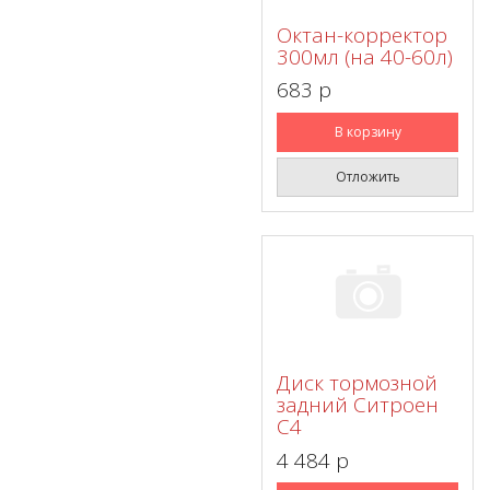
Октан-корректор
300мл (на 40-60л)
683 p
В корзину
Отложить
Диск тормозной
задний Ситроен
С4
4 484 p