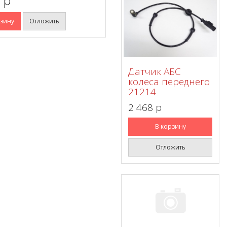
рзину
Отложить
Датчик АБС
колеса переднего
21214
2 468 p
В корзину
Отложить