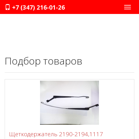
+7 (347) 216-01-26
Нави
Подбор товаров
Щеткодержатель 2190-2194,1117