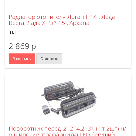
Радиатор отопителя Логан II 14-, Лада
Веста, Лада Х-Рэй 15-, Аркана
TLT
2 869 p
В корзину
Отложить
Поворотник перед. 21214,2131 (к-т 2шт) н/
о широкие (подфарники) LED бегущий