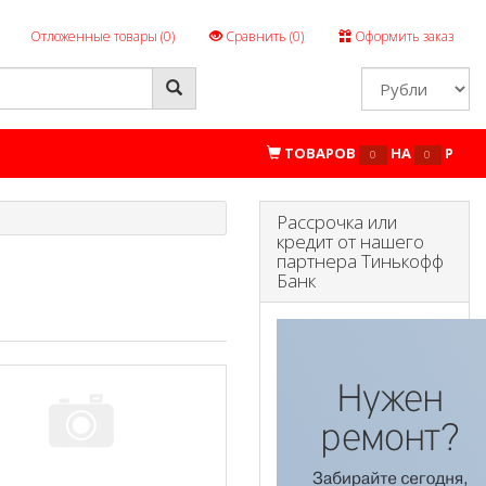
Отложенные товары (
0
)
Сравнить (
0
)
Оформить заказ
ТОВАРОВ
НА
P
0
0
Рассрочка или
кредит от нашего
партнера Тинькофф
Банк