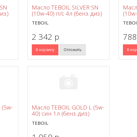
 SN
Масло TEBOIL SILVER SN
Масл
из.)
(10w-40) п/с 4л (бенз. диз.)
(10w-
TEBOIL
TEBOI
2 342 p
788
В корзину
Отложить
В ко
 (5w-
Масло TEBOIL GOLD L (5w-
40) син 1л (бенз. диз.)
TEBOIL
1 050 p