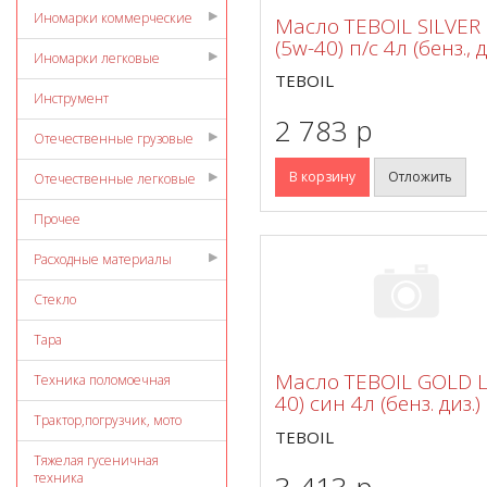
Иномарки коммерческие
Масло TEBOIL SILVER
(5w-40) п/с 4л (бенз., д
Иномарки легковые
TEBOIL
Инструмент
2 783 p
Отечественные грузовые
В корзину
Отложить
Отечественные легковые
Прочее
Расходные материалы
Стекло
Тара
Масло TEBOIL GOLD L
Техника поломоечная
40) син 4л (бенз. диз.)
Трактор,погрузчик, мото
TEBOIL
Тяжелая гусеничная
3 413 p
техника