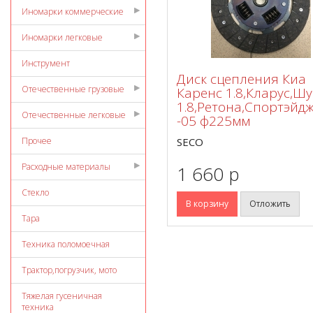
Иномарки коммерческие
Иномарки легковые
Инструмент
Диск сцепления Киа
Отечественные грузовые
Каренс 1.8,Кларус,Ш
1.8,Ретона,Спортэйдж
Отечественные легковые
-05 ф225мм
Прочее
SECO
Расходные материалы
1 660 p
Стекло
В корзину
Отложить
Тара
Техника поломоечная
Трактор,погрузчик, мото
Тяжелая гусеничная
техника