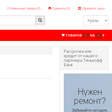
Отложенные товары (
0
)
Сравнить (
0
)
Оформить заказ
ТОВАРОВ
НА
P
0
0
Рассрочка или
кредит от нашего
партнера Тинькофф
Банк