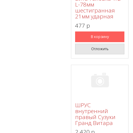
L-78мм
шестигранная
21мм ударная
477 p
В корзину
Отложить
ШРУС
внутренний
правый Сузуки
Гранд Витара
2 420 p