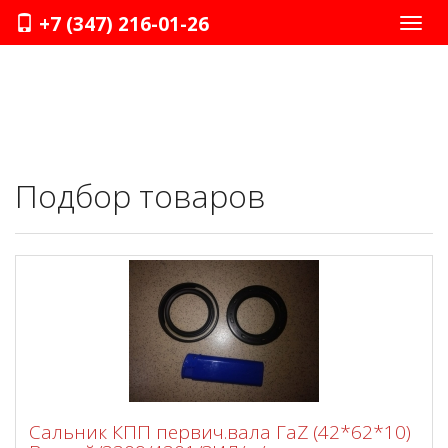
+7 (347) 216-01-26
Нави
Подбор товаров
Сальник КПП первич.вала ГаZ (42*62*10)