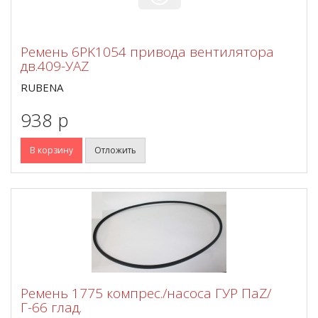
Ремень 6PK1054 привода вентилятора
дв.409-УАZ
RUBENA
938 p
В корзину
Отложить
Ремень 1775 компрес./насоса ГУР ПаZ/
Г-66 глад.