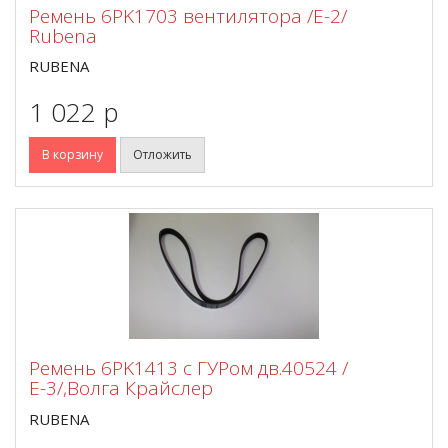
Ремень 6PK1703 вентилятора /Е-2/
Rubena
RUBENA
1 022 p
В корзину
Отложить
Ремень 6PK1413 с ГУРом дв.40524 /
Е-3/,Волга Крайслер
RUBENA