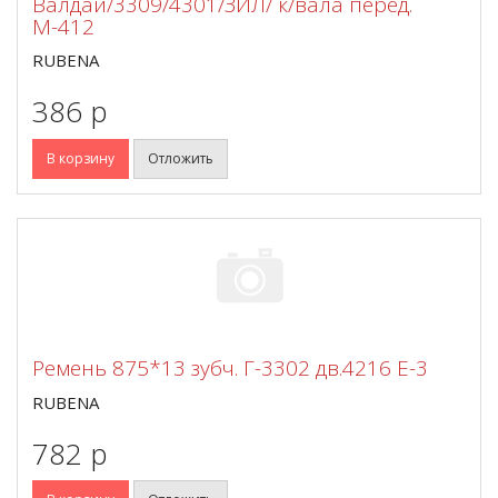
Валдай/3309/4301/ЗИЛ/ к/вала перед.
М-412
RUBENA
386 p
В корзину
Отложить
Ремень 875*13 зубч. Г-3302 дв.4216 Е-3
RUBENA
782 p