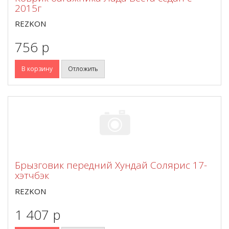
2015г
REZKON
756 p
В корзину
Отложить
Брызговик передний Хундай Солярис 17-
хэтчбэк
REZKON
1 407 p