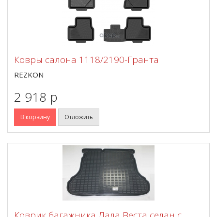
Ковры салона 1118/2190-Гранта
REZKON
2 918 p
В корзину
Отложить
Коврик багажника Лада Веста седан с