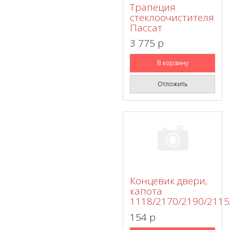
Трапеция
стеклоочистителя
Пассат
3 775 p
В корзину
Отложить
Концевик двери,
капота
1118/2170/2190/2115
154 p