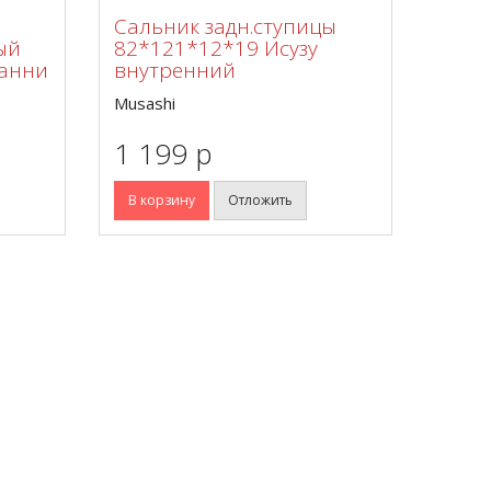
Сальник задн.ступицы
ый
82*121*12*19 Исузу
Санни
внутренний
Musashi
1 199 p
В корзину
Отложить