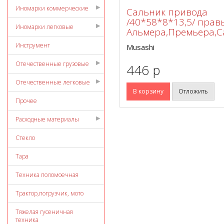
Иномарки коммерческие
Сальник привода
/40*58*8*13,5/ прав
Иномарки легковые
Альмера,Премьера,
Инструмент
Musashi
Отечественные грузовые
446 p
Отечественные легковые
В корзину
Отложить
Прочее
Расходные материалы
Стекло
Тара
Техника поломоечная
Трактор,погрузчик, мото
Тяжелая гусеничная
техника