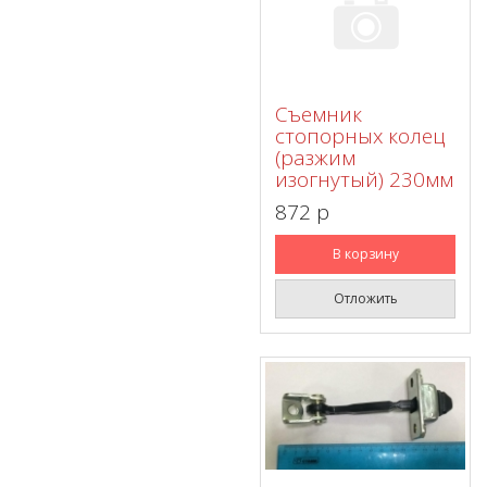
Съемник
стопорных колец
(разжим
изогнутый) 230мм
872 p
В корзину
Отложить