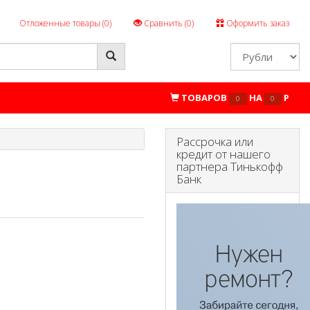
Отложенные товары (
0
)
Сравнить (
0
)
Оформить заказ
ТОВАРОВ
НА
P
0
0
Рассрочка или
кредит от нашего
партнера Тинькофф
Банк