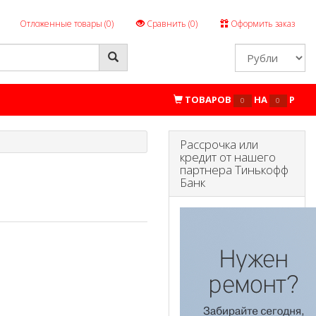
Отложенные товары (
0
)
Сравнить (
0
)
Оформить заказ
ТОВАРОВ
НА
P
0
0
Рассрочка или
кредит от нашего
партнера Тинькофф
Банк