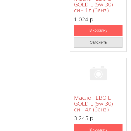
GOLD L (5w-30)
син 1л (бенз.)
1 024 p
В корзину
Отложить
Масло TEBOIL
GOLD L (5w-30)
син 4л (бенз.)
3 245 p
В корзину