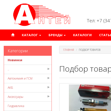
Тел: +7 (3
КАТАЛОГ
БРЕНДЫ
КАТАЛОГИ
СТАТЬ
Категории
ГЛАВНАЯ
ПОДБОР ТОВАРОВ
Новинки
Подбор това
..
Автохимия и ГСМ
АКБ
Аксессуары
Гидравлика