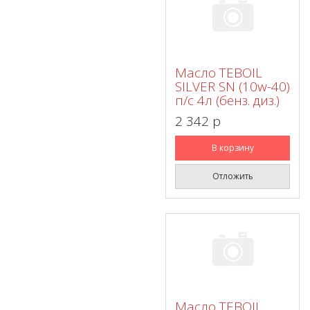
Масло TEBOIL
SILVER SN (10w-40)
п/с 4л (бенз. диз.)
2 342 p
В корзину
Отложить
Масло TEBOIL