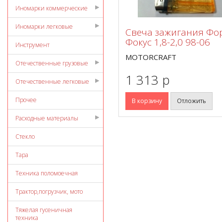
Иномарки коммерческие
Иномарки легковые
Свеча зажигания Фо
Фокус 1,8-2,0 98-06
Инструмент
MOTORCRAFT
Отечественные грузовые
1 313 p
Отечественные легковые
Прочее
В корзину
Отложить
Расходные материалы
Стекло
Тара
Техника поломоечная
Трактор,погрузчик, мото
Тяжелая гусеничная
техника