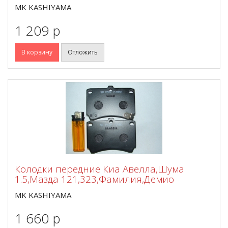
MK KASHIYAMA
1 209 p
В корзину
Отложить
Колодки передние Киа Авелла,Шума
1.5,Мазда 121,323,Фамилия,Демио
MK KASHIYAMA
1 660 p