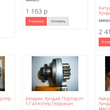
Кату
1 163 p
Хунд
MAND
В корзину
Отложить
2 4
В ко
ортер
Бендикс Хундай Портер,H-
Амор
1,Галлопер,Терракан
Хунда
масл.