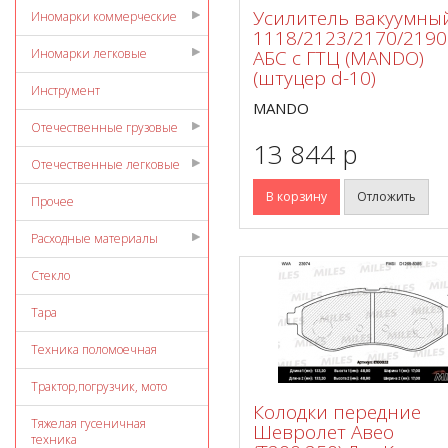
Усилитель вакуумны
Иномарки коммерческие
1118/2123/2170/2190
АБС с ГТЦ (MANDO)
Иномарки легковые
(штуцер d-10)
Инструмент
MANDO
Отечественные грузовые
13 844 p
Отечественные легковые
В корзину
Отложить
Прочее
Расходные материалы
Стекло
Тара
Техника поломоечная
Трактор,погрузчик, мото
Колодки передние
Тяжелая гусеничная
Шевролет Авео
техника