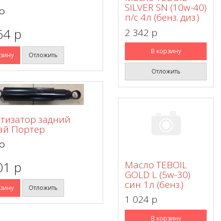
SILVER SN (10w-40)
O
п/с 4л (бенз. диз.)
64 p
2 342 p
В корзину
рзину
Отложить
Отложить
тизатор задний
ай Портер
O
01 p
Масло TEBOIL
GOLD L (5w-30)
син 1л (бенз.)
рзину
Отложить
1 024 p
В корзину