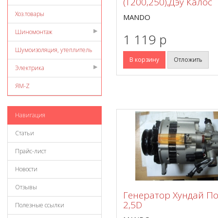
(Т200,250),Дэу Калос
Хоз.товары
MANDO
Шиномонтаж
1 119 p
Шумоизоляция, утеплитель
В корзину
Отложить
Электрика
ЯМ-Z
Навигация
Статьи
Прайс-лист
Новости
Отзывы
Генератор Хундай П
2,5D
Полезные ссылки