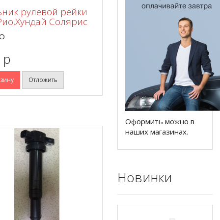
ник рулевой рейки
Рио,Хундай Солярис
O
 p
рзину
Отложить
Оформить можно в
наших магазинах.
Новинки
ет