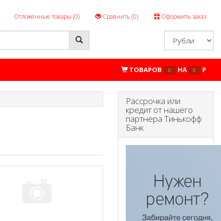
Отложенные товары (
0
)
Сравнить (
0
)
Оформить заказ
ТОВАРОВ
НА
P
0
0
Рассрочка или
кредит от нашего
партнера Тинькофф
Банк