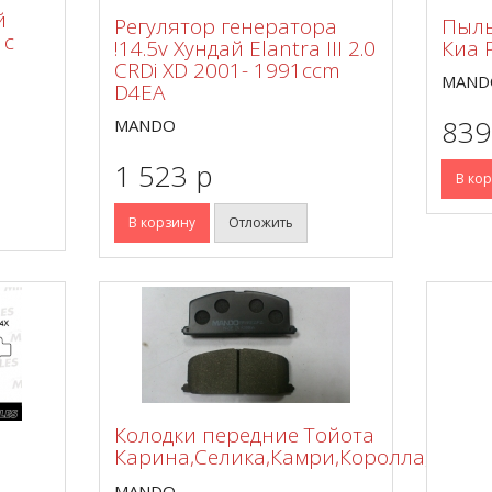
й
Регулятор генератора
Пыль
 с
!14.5v Хундай Elantra III 2.0
Киа 
CRDi XD 2001- 1991ccm
MAND
D4EA
839
MANDO
1 523 p
В ко
В корзину
Отложить
Колодки передние Тойота
Карина,Селика,Камри,Королла,Старл
MANDO