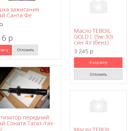
шка зажигания
ай Санта Фе
O
Масло TEBOIL
16 p
GOLD L (5w-30)
син 4л (бенз.)
рзину
Отложить
3 245 p
В корзину
Отложить
тизатор передний
й Соната Тагаз /газ.-
/
Масло TEBOIL