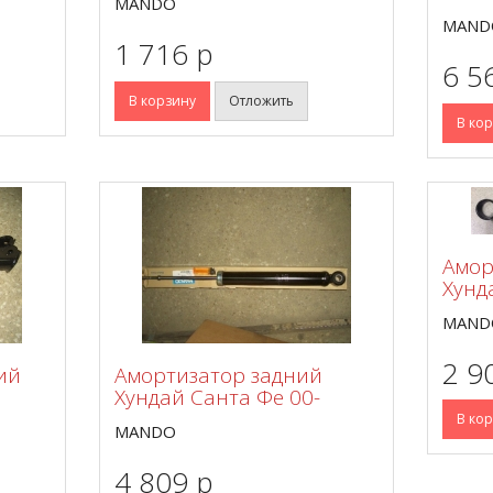
MANDO
MAND
1 716 p
6 5
В корзину
Отложить
В ко
Амор
Хунд
MAND
2 9
ий
Амортизатор задний
Хундай Санта Фе 00-
В ко
MANDO
4 809 p