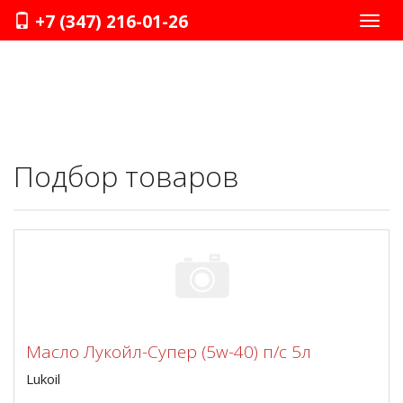
+7 (347) 216-01-26
Нави
Подбор товаров
Масло Лукойл-Супер (5w-40) п/с 5л
Lukoil