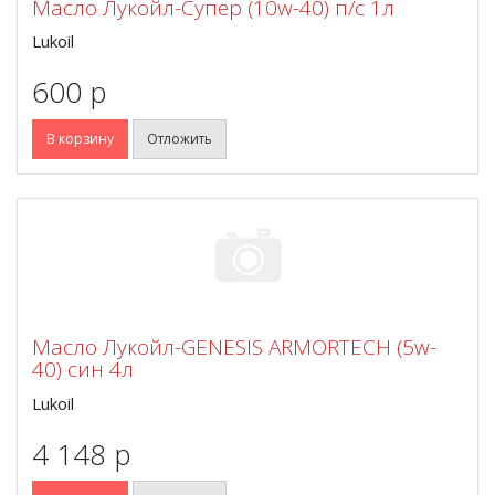
Масло Лукойл-Супер (10w-40) п/с 1л
Lukoil
600 p
В корзину
Отложить
Масло Лукойл-GENESIS ARMORTECH (5w-
40) син 4л
Lukoil
4 148 p