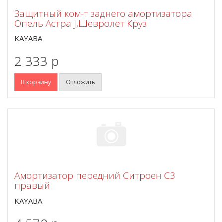
Защитный ком-т заднего амортизатора
Опель Астра J,Шевролет Круз
KAYABA
2 333 p
В корзину
Отложить
Амортизатор передний Ситроен С3
правый
KAYABA