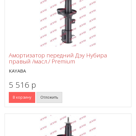
Амортизатор передний Дэу Нубира
правый /масл./ Premium
KAYABA
5 516 p
В корзину
Отложить