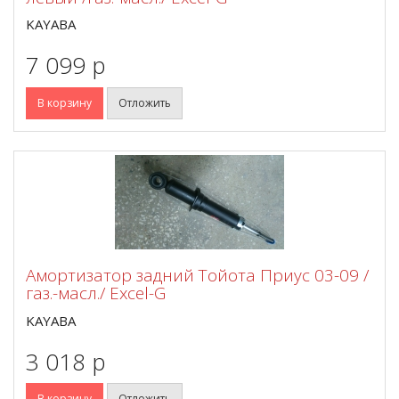
KAYABA
7 099 p
В корзину
Отложить
Амортизатор задний Тойота Приус 03-09 /
газ.-масл./ Excel-G
KAYABA
3 018 p
В корзину
Отложить