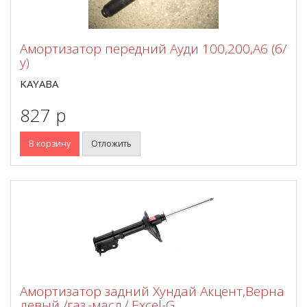
Амортизатор передний Ауди 100,200,А6 (б/
у)
KAYABA
827 p
В корзину
Отложить
Амортизатор задний Хундай Акцент,Верна
левый /газ.-масл./ Excel-G