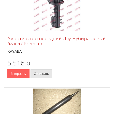
Амортизатор передний Дэу Нубира левый
/масл./ Premium
KAYABA
5 516 p
В корзину
Отложить