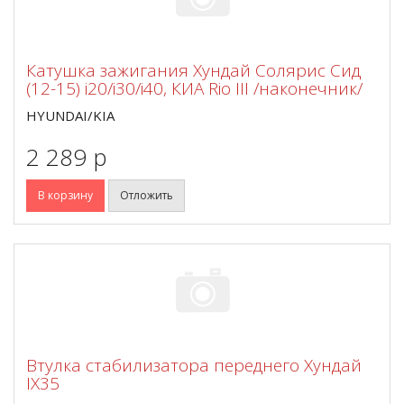
Катушка зажигания Хундай Солярис Сид
(12-15) i20/i30/i40, КИА Rio III /наконечник/
HYUNDAI/KIA
2 289 p
В корзину
Отложить
Втулка стабилизатора переднего Хундай
IX35