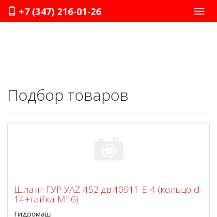
+7 (347) 216-01-26
Нави
Подбор товаров
Шланг ГУР УАZ-452 дв.40911 Е-4 (кольцо d-
14+гайка М16)
Гидромаш