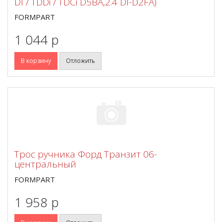
DI / TDDi / TDCi D5BA,2.4 DI-D2FA)
FORMPART
1 044 p
В корзину
Отложить
Трос ручника Форд Транзит 06-
центральный
FORMPART
1 958 p