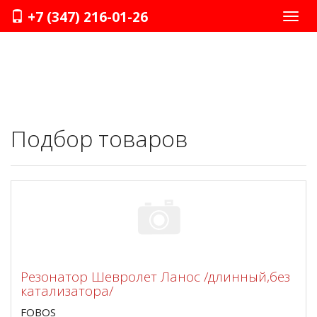
+7 (347) 216-01-26
Нави
Подбор товаров
Резонатор Шевролет Ланос /длинный,без
катализатора/
FOBOS