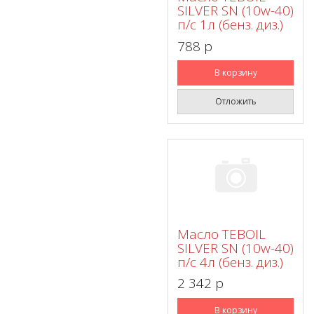
SILVER SN (10w-40)
п/с 1л (бенз. диз.)
788 p
В корзину
Отложить
Масло TEBOIL
SILVER SN (10w-40)
п/с 4л (бенз. диз.)
2 342 p
В корзину