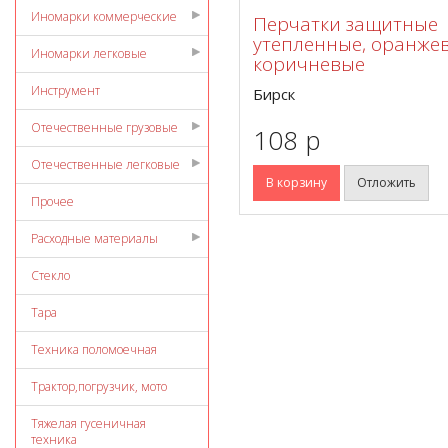
Иномарки коммерческие
Перчатки защитные
утепленные, оранжев
Иномарки легковые
коричневые
Инструмент
Бирск
Отечественные грузовые
108 p
Отечественные легковые
В корзину
Отложить
Прочее
Расходные материалы
Стекло
Тара
Техника поломоечная
Трактор,погрузчик, мото
Тяжелая гусеничная
техника