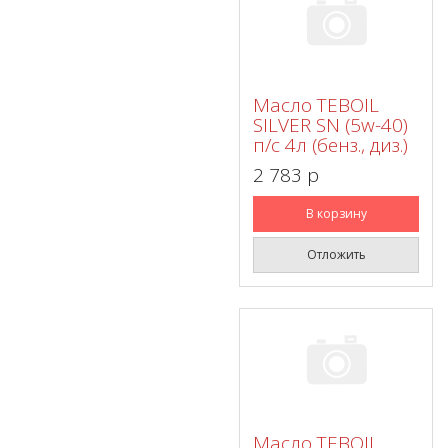
Масло TEBOIL
SILVER SN (5w-40)
п/с 4л (бенз., диз.)
2 783 p
В корзину
Отложить
Масло TEBOIL