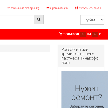
Отложенные товары (
0
)
Сравнить (
0
)
Оформить заказ
ТОВАРОВ
НА
P
0
0
Рассрочка или
кредит от нашего
партнера Тинькофф
Банк