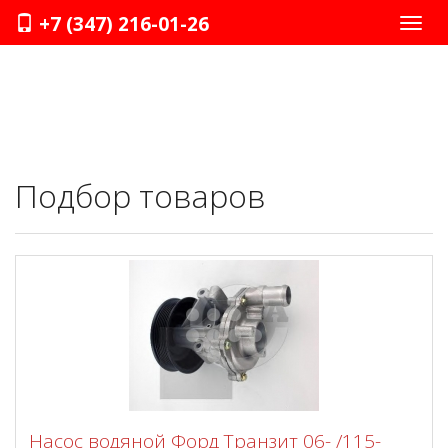
+7 (347) 216-01-26
Нави
Подбор товаров
Насос водяной Форд Транзит 06- /115-