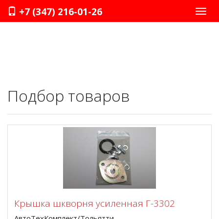
+7 (347) 216-01-26
Нави
Подбор товаров
Крышка шкворня усиленная Г-3302
АвтоТехКомплект/Тольятти