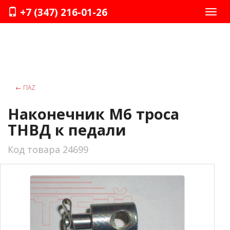
+7 (347) 216-01-26
Нави
←
ПАZ
Наконечник М6 троса
ТНВД к педали
Код товара 24699