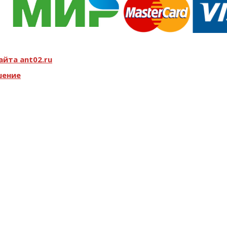
йта ant02.ru
шение