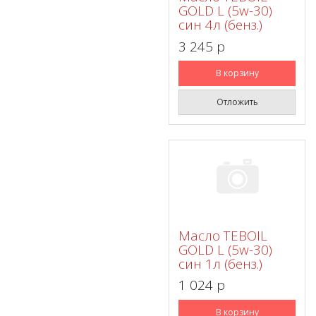
GOLD L (5w-30)
син 4л (бенз.)
3 245 p
В корзину
Отложить
Масло TEBOIL
GOLD L (5w-30)
син 1л (бенз.)
1 024 p
В корзину