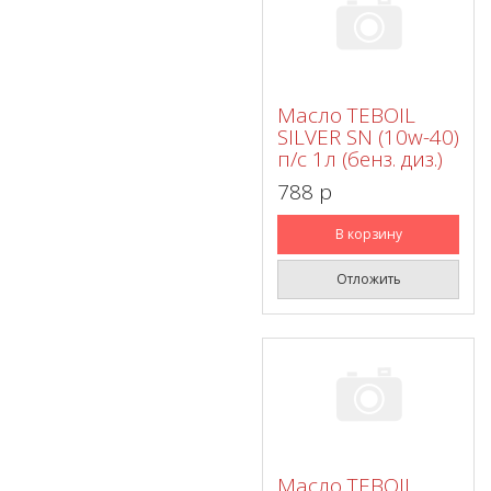
Масло TEBOIL
SILVER SN (10w-40)
п/с 1л (бенз. диз.)
788 p
В корзину
Отложить
Масло TEBOIL