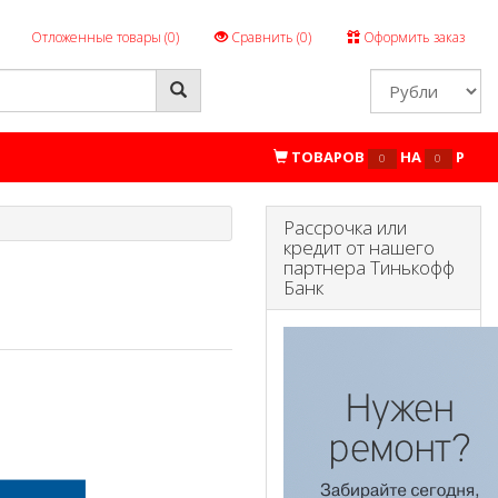
Отложенные товары (
0
)
Сравнить (
0
)
Оформить заказ
ТОВАРОВ
НА
P
0
0
Рассрочка или
кредит от нашего
партнера Тинькофф
Банк