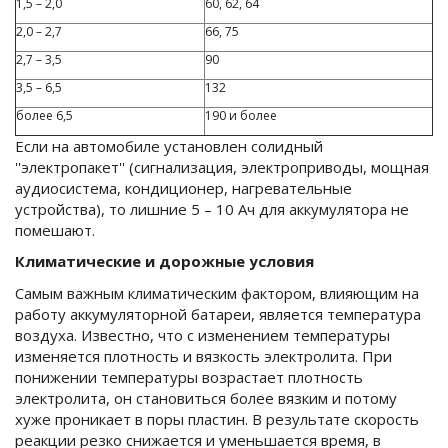
1,5 – 2,0
60, 62, 64
2,0 – 2,7
66, 75
2,7 – 3,5
90
3,5 – 6,5
132
более 6,5
190 и более
Если на автомобиле установлен солидный
''электропакет'' (сигнализация, электроприводы, мощная
аудиосистема, кондиционер, нагревательные
устройства), то лишние 5 – 10 Ач для аккумулятора не
помешают.
Климатические и дорожные условия
Самым важным климатическим фактором, влияющим на
работу аккумуляторной батареи, является температура
воздуха. Известно, что с изменением температуры
изменяется плотность и вязкость электролита. При
понижении температуры возрастает плотность
электролита, он становиться более вязким и потому
хуже проникает в поры пластин. В результате скорость
реакции резко снижается и уменьшается время, в