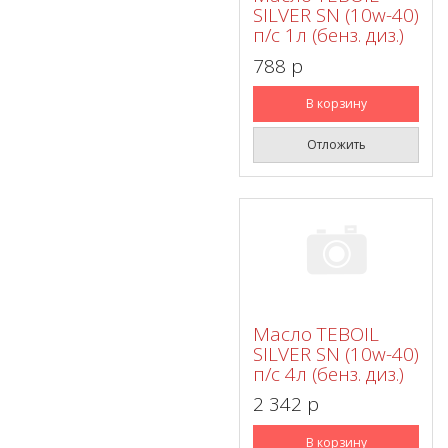
SILVER SN (10w-40)
п/с 1л (бенз. диз.)
788 p
В корзину
Отложить
Масло TEBOIL
SILVER SN (10w-40)
п/с 4л (бенз. диз.)
2 342 p
В корзину