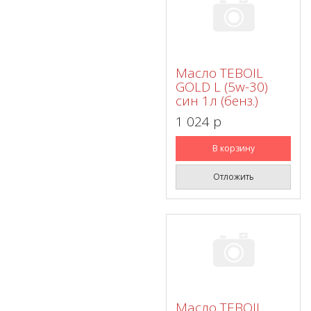
Масло TEBOIL
GOLD L (5w-30)
син 1л (бенз.)
1 024 p
В корзину
Отложить
Масло TEBOIL