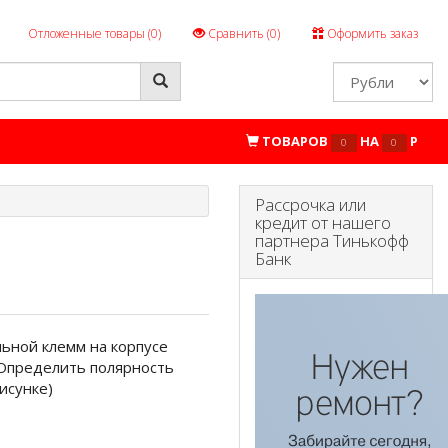
Отложенные товары (
0
)
Сравнить (
0
)
Оформить заказ
ТОВАРОВ
НА
P
0
0
Рассрочка или
кредит от нашего
партнера Тинькофф
Банк
ьной клемм на корпусе
 Определить полярность
исунке)