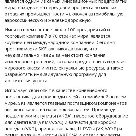
является одним из самых инновационных предприятий
мира, находясь на передовой прогресса во многих
отраслях промышленности – включая автомобильную,
аэрокосмическую и железнодорожную.
Имея в своем составе около 100 предприятий и
торговых компаний в 70 странах мира, является
крупнейшей международной компанией. Сегодня
престиж марки SKF как никогда высок, что
неудивительно - ведь за ней стоит компания
инженерных решений, готовая предостваить изделия
мирового класса и интелектуальные ресурсы, а также
разработать индивидуальную программу для
достижения успеха.
Используя свой опыт в качестве конвейерного
поставщика для производителей автомобилей во всем
мире, SKF является главным поставщиком компонентов
высокого качества на рынок запчастей. Производя
подшипники и ступицы (VKBA), навесное оборудование
для двигателя (VKM/A/S/C) и запчасти для коробки
передач (VKT), приводные валы, ШРУСы (VKJA/C/P) и
ремни, водяные насосы (VKPC/A) и детали подвески