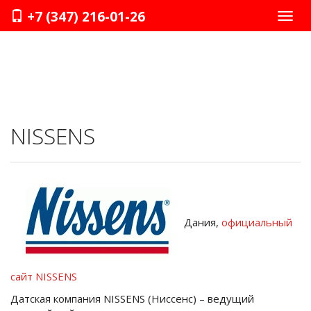
+7 (347) 216-01-26
Нави
NISSENS
Дания,
официальный
сайт NISSENS
Датская компания NISSENS (Ниссенс) – ведущий