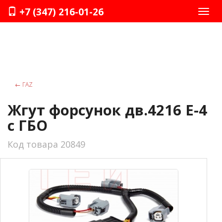
+7 (347) 216-01-26
Нави
←
ГАZ
Жгут форсунок дв.4216 Е-4
с ГБО
Код товара 20849