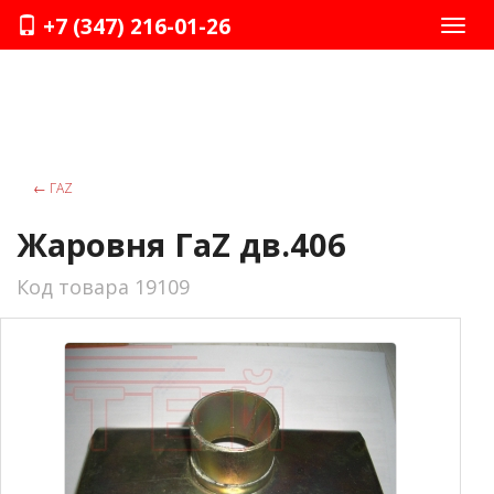
+7 (347) 216-01-26
Нави
←
ГАZ
Жаровня ГаZ дв.406
Код товара 19109