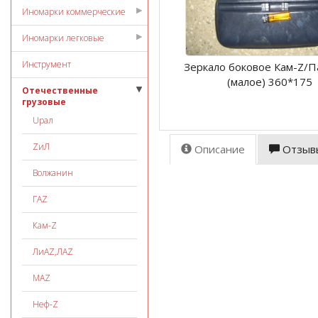
Иномарки коммерческие
Иномарки легковые
Инструмент
Зеркало боковое Кам-Z/
(малое) 360*175
Отечественные
грузовые
Uрал
ZиЛ
Описание
Отзыв
Волжанин
ГАZ
Кам-Z
ЛиАZ,ЛАZ
МАZ
Неф-Z