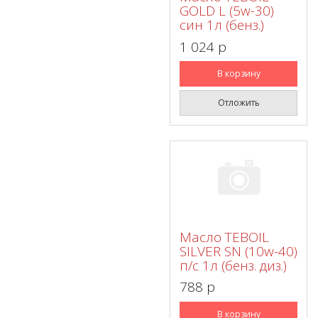
GOLD L (5w-30)
син 1л (бенз.)
1 024 p
В корзину
Отложить
Масло TEBOIL
SILVER SN (10w-40)
п/с 1л (бенз. диз.)
788 p
В корзину