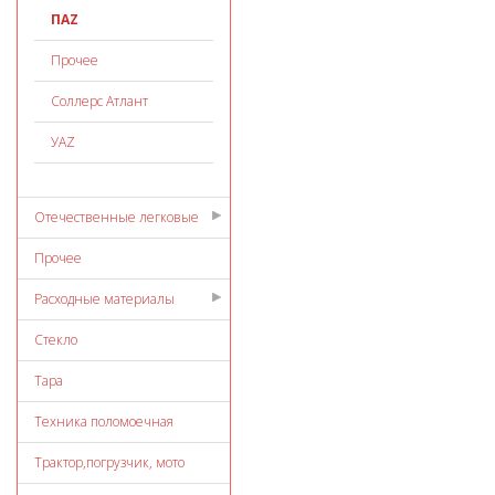
ПАZ
Прочее
Соллерс Атлант
УАZ
Отечественные легковые
Прочее
Расходные материалы
Стекло
Тара
Техника поломоечная
Трактор,погрузчик, мото