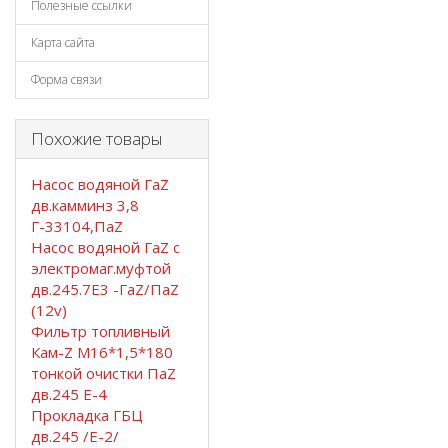
Полезные ссылки
Карта сайта
Форма связи
Похожие товары
Насос водяной ГаZ
дв.камминз 3,8
Г-33104,ПаZ
Насос водяной ГаZ с
электромаг.муфтой
дв.245.7Е3 -ГаZ/ПаZ
(12v)
Фильтр топливный
Кам-Z М16*1,5*180
тонкой очистки ПаZ
дв.245 Е-4
Прокладка ГБЦ
дв.245 /Е-2/