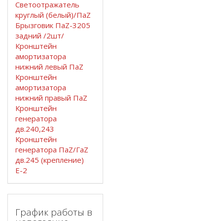
Светоотражатель
круглый (белый)/ПаZ
Брызговик ПаZ-3205
задний /2шт/
Кронштейн
амортизатора
нижний левый ПаZ
Кронштейн
амортизатора
нижний правый ПаZ
Кронштейн
генератора
дв.240,243
Кронштейн
генератора ПаZ/ГаZ
дв.245 (крепление)
Е-2
График работы в