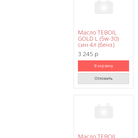
Масло TEBOIL
GOLD L (5w-30)
син 4л (бенз.)
3 245 p
В корзину
Отложить
Масло TEBOIL