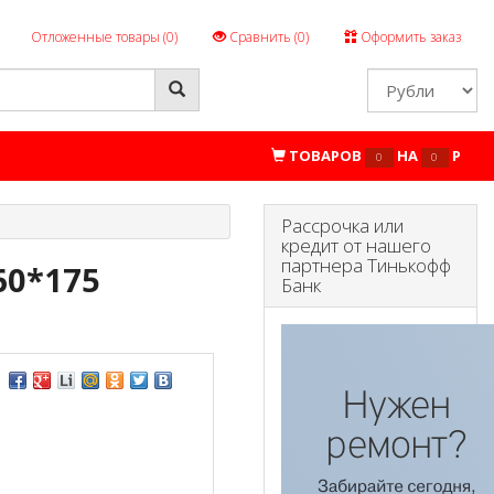
Отложенные товары (
0
)
Сравнить (
0
)
Оформить заказ
ТОВАРОВ
НА
P
0
0
Рассрочка или
кредит от нашего
партнера Тинькофф
60*175
Банк