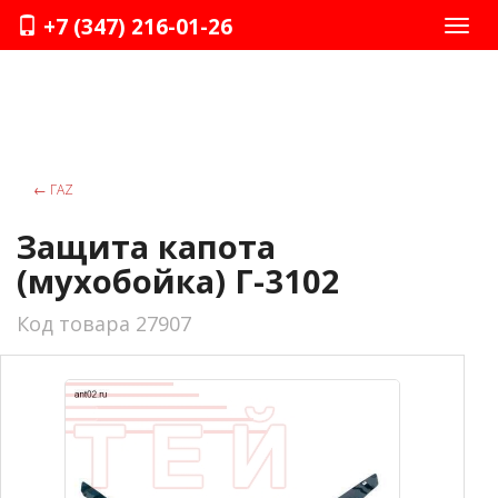
+7 (347) 216-01-26
Нави
←
ГАZ
Защита капота
(мухобойка) Г-3102
Код товара 27907