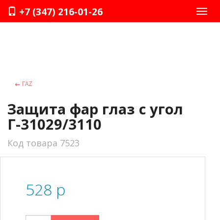
+7 (347) 216-01-26
Нави
←
ГАZ
Защита фар глаз с угол
Г-31029/3110
Код товара 7523
528
p