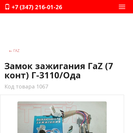
+7 (347) 216-01-26
Нави
←
ГАZ
Замок зажигания ГаZ (7
конт) Г-3110/Ода
Код товара 1067