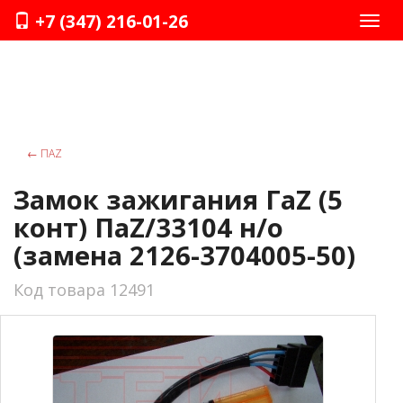
+7 (347) 216-01-26
Нави
←
ПАZ
Замок зажигания ГаZ (5
конт) ПаZ/33104 н/о
(замена 2126-3704005-50)
Код товара 12491