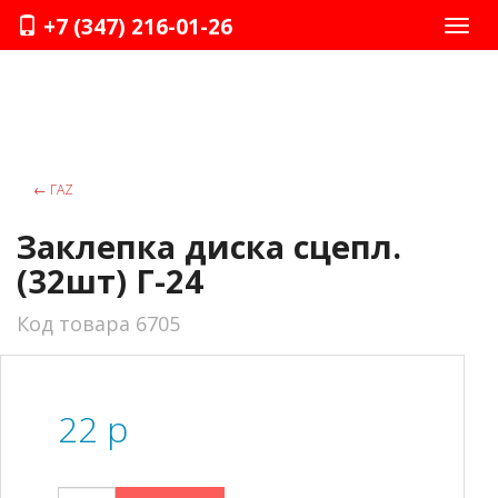
+7 (347) 216-01-26
Нави
←
ГАZ
Заклепка диска сцепл.
(32шт) Г-24
Код товара 6705
22
p