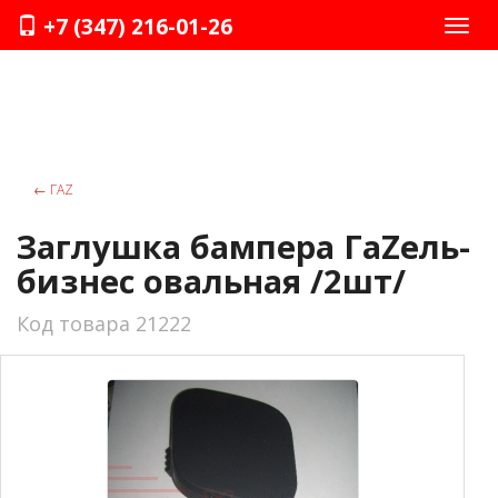
+7 (347) 216-01-26
Нави
←
ГАZ
Заглушка бампера ГаZель-
бизнес овальная /2шт/
Код товара 21222