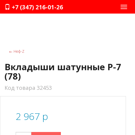
+7 (347) 216-01-26
Нави
←
Неф-Z
Вкладыши шатунные Р-7
(78)
Код товара 32453
2 967
p