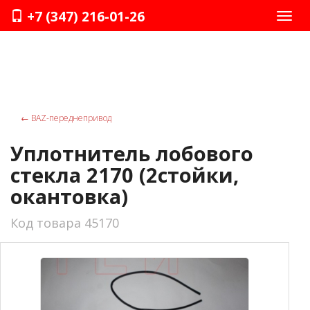
+7 (347) 216-01-26
Нави
←
ВАZ-переднепривод
Уплотнитель лобового
стекла 2170 (2стойки,
окантовка)
Код товара 45170