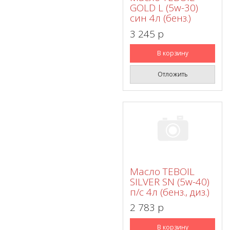
GOLD L (5w-30)
син 4л (бенз.)
3 245 p
В корзину
Отложить
Масло TEBOIL
SILVER SN (5w-40)
п/с 4л (бенз., диз.)
2 783 p
В корзину