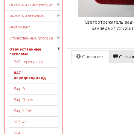
Иномарки коммерческие
Иномарки легковые
Светоотражатель зад
Инструмент
бампера 2172 /2шт
Отечественные грузовые
Отечественные
легковые
Описание
Отзыв
ВАZ-заднепривод
ВАZ-
переднепривод
Лада Веста
Лада Ларгус
Лада Х-Рэй
М-2141
М-412