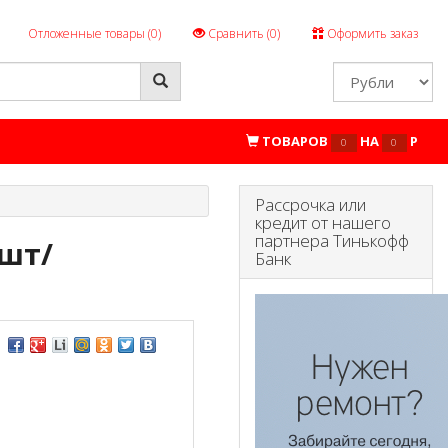
Отложенные товары (
0
)
Сравнить (
0
)
Оформить заказ
ТОВАРОВ
НА
P
0
0
Рассрочка или
кредит от нашего
партнера Тинькофф
2шт/
Банк