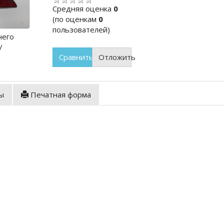
Cредняя оценка
0
(по оценкам
0
пользователей)
него
/
Сравнить
Отложить
ы
Печатная форма