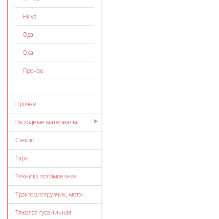
Ниvа
Ода
Ока
Прочее
Прочее
Расходные материалы
Стекло
Тара
Техника поломоечная
Трактор,погрузчик, мото
Тяжелая гусеничная