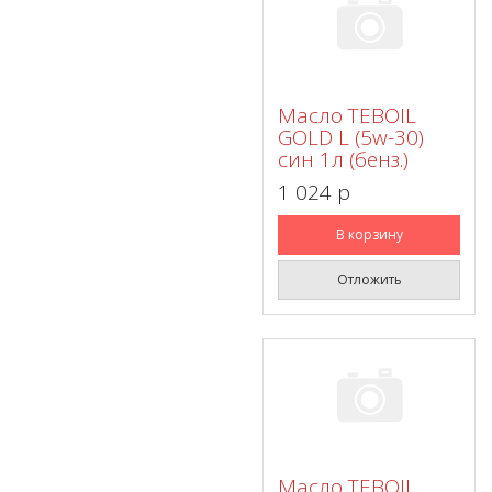
Масло TEBOIL
GOLD L (5w-30)
син 1л (бенз.)
1 024 p
В корзину
Отложить
Масло TEBOIL