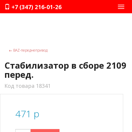
+7 (347) 216-01-26
Нави
←
ВАZ-переднепривод
Стабилизатор в сборе 2109
перед.
Код товара 18341
471
p