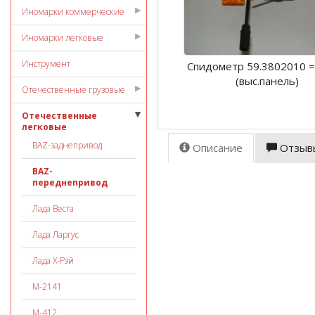
Иномарки коммерческие
Иномарки легковые
Инструмент
Спидометр 59.3802010 
(выс.панель)
Отечественные грузовые
Отечественные
легковые
ВАZ-заднепривод
Описание
Отзыв
ВАZ-
переднепривод
Лада Веста
Лада Ларгус
Лада Х-Рэй
М-2141
М-412