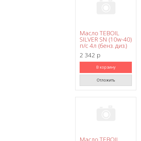
Масло TEBOIL
SILVER SN (10w-40)
п/с 4л (бенз. диз.)
2 342 p
В корзину
Отложить
Масло TEBOIL