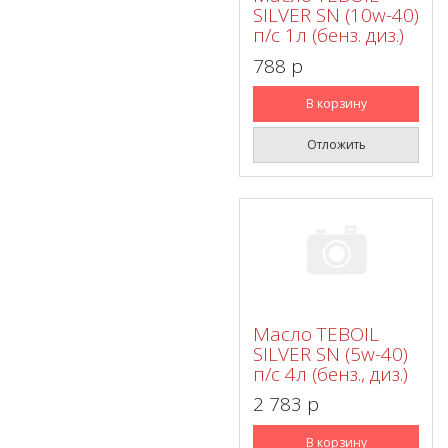
SILVER SN (10w-40)
п/с 1л (бенз. диз.)
788 p
В корзину
Отложить
Масло TEBOIL
SILVER SN (5w-40)
п/с 4л (бенз., диз.)
2 783 p
В корзину