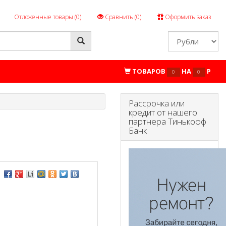
Отложенные товары (
0
)
Сравнить (
0
)
Оформить заказ
ТОВАРОВ
НА
P
0
0
Рассрочка или
кредит от нашего
партнера Тинькофф
Банк