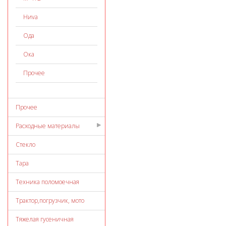
Ниvа
Ода
Ока
Прочее
Прочее
Расходные материалы
Стекло
Тара
Техника поломоечная
Трактор,погрузчик, мото
Тяжелая гусеничная