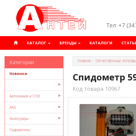
Тел: +7 (3
КАТАЛОГ
БРЕНДЫ
КАТАЛОГИ
СТАТЬ
Категории
ГЛАВНАЯ
ОТЕЧЕСТВЕННЫЕ ЛЕГКОВЫ
Новинки
Спидометр 59
..
Код товара 10967
Автохимия и ГСМ
АКБ
Аксессуары
Гидравлика