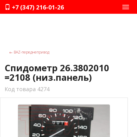
+7 (347) 216-01-26
Нави
←
ВАZ-переднепривод
Спидометр 26.3802010
=2108 (низ.панель)
Код товара 4274