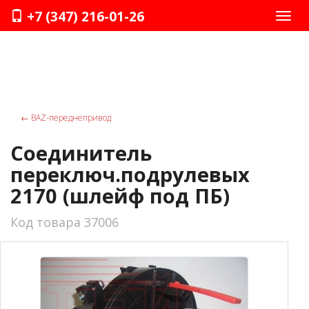
+7 (347) 216-01-26
Нави
←
ВАZ-переднепривод
Соединитель
переключ.подрулевых
2170 (шлейф под ПБ)
Код товара 37006