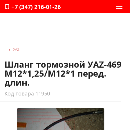
+7 (347) 216-01-26
Нави
←
УАZ
Шланг тормозной УАZ-469
М12*1,25/М12*1 перед.
длин.
Код товара 11950