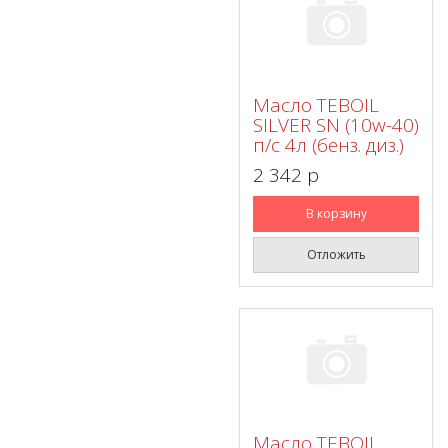
Масло TEBOIL
SILVER SN (10w-40)
п/с 4л (бенз. диз.)
2 342 p
В корзину
Отложить
Масло TEBOIL