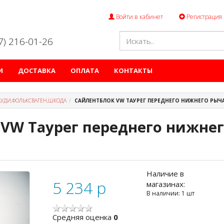
Войти в кабинет
Регистрация
47) 216-01-26
И
ДОСТАВКА
ОПЛАТА
КОНТАКТЫ
АУДИ,ФОЛЬКСВАГЕН,ШКОДА
САЙЛЕНТБЛОК VW ТАУРЕГ ПЕРЕДНЕГО НИЖНЕГО РЫЧ
VW Таурег переднего нижнег
Наличие в
5 234
p
магазинах:
В наличии: 1 шт
Cредняя оценка
0