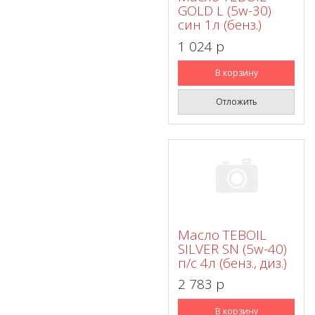
GOLD L (5w-30)
син 1л (бенз.)
1 024 p
В корзину
Отложить
Масло TEBOIL
SILVER SN (5w-40)
п/с 4л (бенз., диз.)
2 783 p
В корзину