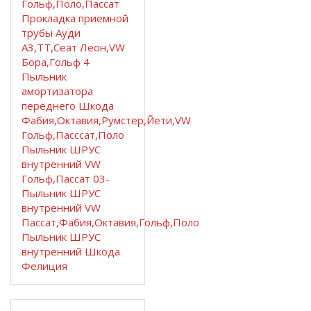
Гольф,Поло,Пассат
Прокладка приемной
трубы Ауди
А3,ТТ,Сеат Леон,VW
Бора,Гольф 4
Пыльник
амортизатора
переднего Шкода
Фабия,Октавия,Румстер,Йети,VW
Гольф,Пасссат,Поло
Пыльник ШРУС
внутренний VW
Гольф,Пассат 03-
Пыльник ШРУС
внутренний VW
Пассат,Фабия,Октавия,Гольф,Поло
Пыльник ШРУС
внутренний Шкода
Фелиция