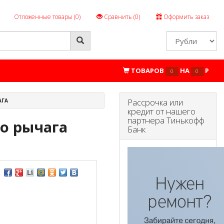
Отложенные товары (
0
)
Сравнить (
0
)
Оформить заказ
ТОВАРОВ
НА
P
0
0
Рассрочка или
АГА
кредит от нашего
партнера Тинькофф
о рычага
Банк