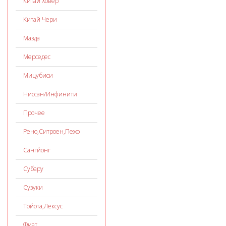
Китай Ховер
Китай Чери
Мазда
Мерседес
Мицубиси
Ниссан/Инфинити
Прочее
Рено,Ситроен,Пежо
Сангйонг
Субару
Сузуки
Тойота,Лексус
Фиат