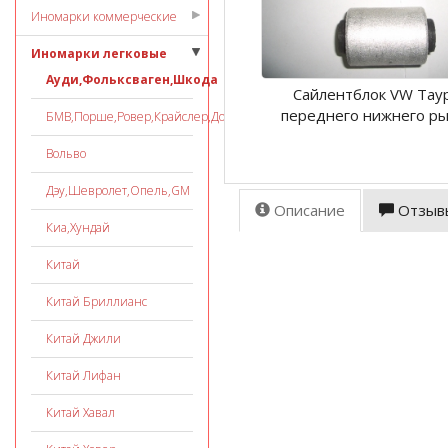
Иномарки коммерческие
Иномарки легковые
Ауди,Фольксваген,Шкода
Сайлентблок VW Тау
переднего нижнего ры
БМВ,Порше,Ровер,Крайслер,Додж
Вольво
Дэу,Шевролет,Опель,GM
Описание
Отзыв
Киа,Хундай
Китай
Китай Бриллианс
Китай Джили
Китай Лифан
Китай Хавал