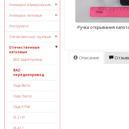
Иномарки коммерческие
Иномарки легковые
Инструмент
Ручка открывания капот
Отечественные грузовые
Отечественные
легковые
Описание
Отзыв
ВАZ-заднепривод
ВАZ-
переднепривод
Лада Веста
Лада Ларгус
Лада Х-Рэй
М-2141
М-412