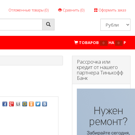
Отложенные товары (
0
)
Сравнить (
0
)
Оформить заказ
ТОВАРОВ
НА
P
0
0
Рассрочка или
кредит от нашего
партнера Тинькофф
Банк