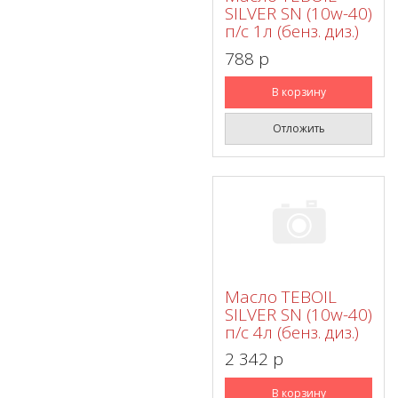
SILVER SN (10w-40)
п/с 1л (бенз. диз.)
788 p
В корзину
Отложить
Масло TEBOIL
SILVER SN (10w-40)
п/с 4л (бенз. диз.)
2 342 p
В корзину