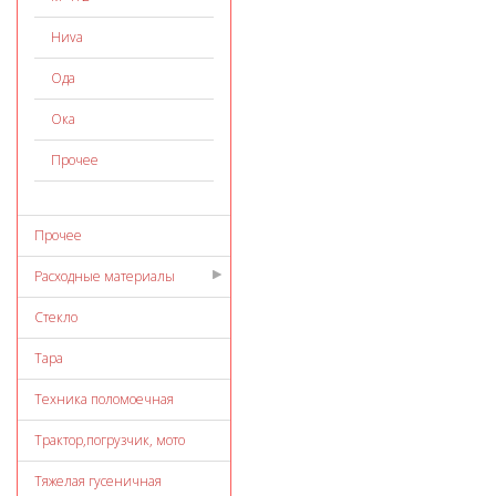
Ниvа
Ода
Ока
Прочее
Прочее
Расходные материалы
Стекло
Тара
Техника поломоечная
Трактор,погрузчик, мото
Тяжелая гусеничная