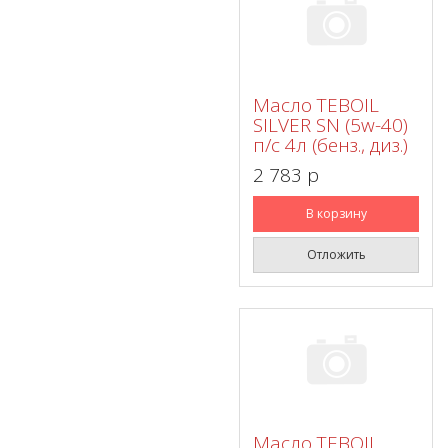
Масло TEBOIL
SILVER SN (5w-40)
п/с 4л (бенз., диз.)
2 783 p
В корзину
Отложить
Масло TEBOIL