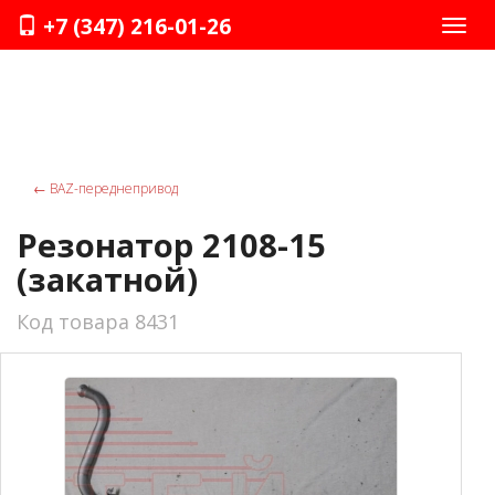
+7 (347) 216-01-26
Нави
←
ВАZ-переднепривод
Резонатор 2108-15
(закатной)
Код товара 8431